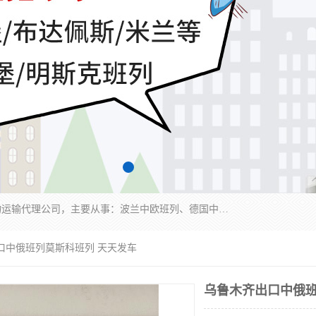
邦赋供应链管理成都有限公司是一家全球性的货物运输代理公司，主要从事：波兰中欧班列、德国中欧班列、出口莫斯科班列、中欧班列进口、蓉欧铁路、成都出口空运等业务，同时亦提供报关、报检、仓储、码头操作等服务。
口中俄班列莫斯科班列 天天发车
乌鲁木齐出口中俄班