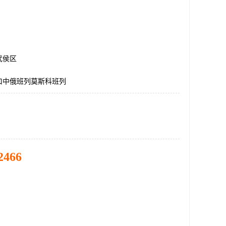
武侯区
口中俄班列莫斯科班列
2466