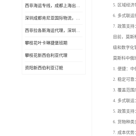
5. 区域
西非海运专线，成都上海出口纳米比亚海运
6. 多式
深圳成都肯尼亚国际物流，成都非洲物流公司
7. 政策
西非拉各斯海运代理，深圳成都拉各斯海运
目前，莫斯
攀枝花叶卡琳捷堡班期
级和数字化
攀枝花新西伯利亚代理
莫斯科中俄
资阳新西伯利亚订舱
1. 便捷
2. 稳定
3. 覆盖
4. 多式
5. 政策
6. 货物
7. 成本