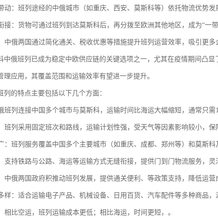
经济带动：班列途经的中俄城市（如重庆、西安、莫斯科等）依托物流优势
联运衔接：货物可通过班列到达莫斯科后，再分拨至欧洲其他地区，成为“一
支持：中俄两国通过简化通关、税收优惠等措施提升班列运营效率，吸引更多
科中俄班列已成为稳定中欧供应链的关键选项之一，尤其在疫情期间凸显
管理应用，其覆盖范围和运输效率有望进一步提升。
班列的特点主要包括以下几个方面：
：中俄班列连接中国多个城市与莫斯科，运输时间比海运大幅缩短，通常只需1
可靠：班列采用固定班次和路线，运输计划性强，受天气等因素影响较小，保
范围广：班列服务覆盖中国多个主要城市（如重庆、成都、郑州等）和莫斯
联运：支持铁路与公路、海运等运输方式无缝衔接，提供门到门物流服务，
支持：中俄两国政府积推动班列发展，提供通关便利、等政策支持，降低运营
种类多样：适合运输电子产品、机械设备、日用百货、汽车配件等多种商品
优势：相比空运，班列运输成本更低；相比海运，时间更短，。