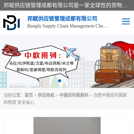
邦赋供应链管理成都有限公司是一家全球性的货物运输代理公司，主要从事：波兰中欧班列、德国中欧班列、出口莫斯科班列、中欧班列进口、蓉欧铁路、成都出口空运等业务，同时亦提供报关、报检、仓储、码头操作等服务。
邦赋供应链管理成都有限公司
Bangfu Supply Chain Management Chengdu Co.,LTD
进出口门到门
成都中欧班列
国际汽运
国际空运
东南亚海运
非洲海运
当前位置：
首页
>
供应商机
>
中俄班列莫斯科
> 合肥中俄班列莫斯
食品进口物流清关
南美海运
科物流 安全省心
欧洲海运整柜拼箱
进口澳洲食品清关
化妆品进口清关物流
国际海运