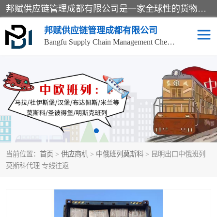
邦赋供应链管理成都有限公司是一家全球性的货物运输代理公司，主要从事：波兰中欧班列、德国中欧班列、出口莫斯科班列、中欧班列进口、蓉欧铁路、成都出口空运等业务，同时亦提供报关、报检、仓储、码头操作等服务。
邦赋供应链管理成都有限公司
Bangfu Supply Chain Management Chengdu Co.,LTD
进出口门到门
成都中欧班列
国际汽运
国际空运
东南亚海运
非洲海运
当前位置：
首页
>
供应商机
>
中俄班列莫斯科
> 昆明出口中俄班列
食品进口物流清关
南美海运
莫斯科代理 专线往返
欧洲海运整柜拼箱
进口澳洲食品清关
化妆品进口清关物流
国际海运