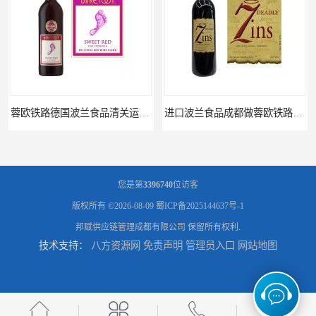
蓉欧铁路德国波兰食品清关运输门到门
进口波兰食品成都做蓉欧铁路代理的公司
您是第
3396740
位访客
版权所有 ©2026-08-09
蜀ICP备2025144637号-1
邦赋供应链管理成都有限公司
保留所有权利.
技术支持：
八方资源网
免责声明
管理员入口
网站地图
蓉欧铁路波兰罗兹食品成都清关物流
蓉欧铁路清关订柜公司，波兰德国蓉欧铁路门到门