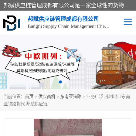
邦赋供应链管理成都有限公司是一家全球性的货物运输代理公司，主要从事：波兰中欧班列、德国中欧班列、出口莫斯科班列、中欧班列进口、蓉欧铁路、成都出口空运等业务，同时亦提供报关、报检、仓储、码头操作等服务。
邦赋供应链管理成都有限公司
Bangfu Supply Chain Management Chengdu Co.,LTD
进出口门到门
成都中欧班列
国际汽运
国际空运
东南亚海运
非洲海运
当前位置：
首页
>
供应商机
>
东南亚铁路
> 业务广泛 苏州出口东南
食品进口物流清关
南美海运
亚铁路货代 邦赋供应链
欧洲海运整柜拼箱
进口澳洲食品清关
化妆品进口清关物流
国际海运