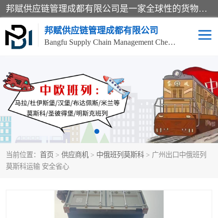
邦赋供应链管理成都有限公司是一家全球性的货物运输代理公司，主要从事：波兰中欧班列、德国中欧班列、出口莫斯科班列、中欧班列进口、蓉欧铁路、成都出口空运等业务，同时亦提供报关、报检、仓储、码头操作等服务。
邦赋供应链管理成都有限公司
Bangfu Supply Chain Management Chengdu Co.,LTD
进出口门到门
成都中欧班列
国际汽运
国际空运
东南亚海运
非洲海运
当前位置：
首页
>
供应商机
>
中俄班列莫斯科
> 广州出口中俄班列
食品进口物流清关
南美海运
莫斯科运输 安全省心
欧洲海运整柜拼箱
进口澳洲食品清关
化妆品进口清关物流
国际海运