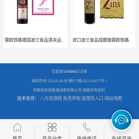
进口波兰食品成都做蓉欧铁路代理的公司
蓉欧铁路波兰罗兹食品成都清关物流
您是第
3394004
位访客
版权所有 ©2026-08-09
蜀ICP备2025144637号-1
邦赋供应链管理成都有限公司
保留所有权利.
技术支持：
八方资源网
免责声明
管理员入口
网站地图
蓉欧铁路清关订柜公司，波兰德国蓉欧铁路门到门
成都运到吉隆口岸物流运输，成都到西藏物流
首页
产品分类
热线电话
在线咨询