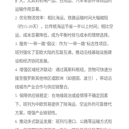
扩大，尤其对机电产品、日用品、汽车零部件等商品的
运输作用显著。
2. 优化物流效率：相比海运，铁路运输时间大幅缩短
（约15-20天），比传统海运节省一半以上时间；相比空
运，成本显著降低，成为平衡时效与成本的理想选择。
3. 服务“一带一路”倡议：作为“一带一路”标志性项目，
班列强化了亚欧大陆的互联互通，推动沿线基础设施建
设和经济协同发展。
4. 增强区域经济联动：通过莫斯科枢纽，货物可快速分
拨至俄罗斯其他地区或欧洲（如德国、波兰），带动沿
线城市产业合作与供应链整合。
5. 保障供应链稳定：在地缘政治或疫情等不确定因素
下，班列为中欧贸易提供了除海运、空运外的可靠替代
方案，增强产业链韧性。
6. 推动多式联运发展：班列与港口、公路等运输方式衔